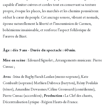
capable d’imiter cuivres et cordes tout en conservant sa texture
propre, évoque les places, les marchés et les chemins poussiéreux
où bat le cœur du peuple. Cet ancrage sonore, vibrant et nomade,
épouse naturellement la liberté et l’insoumission de Carmen,
bohémienne insaisissable, et renforce l’aspect folklorique de
l’œuvre de Bizet.
Âge : dès 9 ans - D
urée du spectacle : 60 min.
Mise en scène
: Edouard Signolet ; Arrangements musicaux : Pierre
Cussac ;
Avec
: Irina de Baghy/Sarah Laulan (mezzo-soprano), Kate
Combault (soprano) Mathieu Dubroca (baryton), Rémy Poulakis
(ténor), Amandine Dewasmes/Céline Groussard (comédienne),
Pierre Cussac (accordéon) ;
Production :
La Clef des chants,
Décentralisation Lyrique - Région Hauts-de-France.